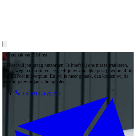
Het gemak van SBPost
SBPost wil jou graag ontzorgen. Je hoeft bij ons niet te frankeren,
tellen, wegen of sorteren. Je geeft jouw zakelijke post gewoon af bij
een SBPost inleverpunt. En wil je meer gemak, dan komen wij de
post bij jouw organisatie ophalen.
Tel.
0313 - 670 290