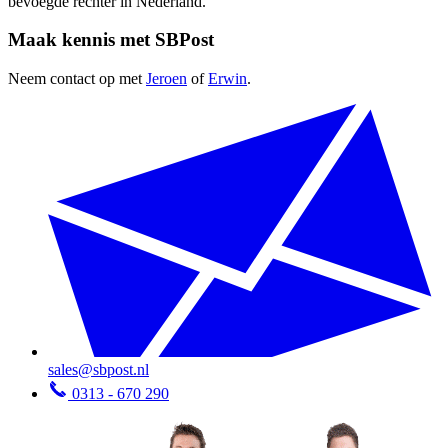
bevoegde rechter in Nederland.
Maak kennis met SBPost
Neem contact op met
Jeroen
of
Erwin
.
sales@sbpost.nl
0313 - 670 290