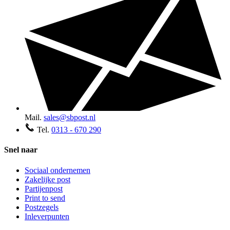
Mail.
sales@sbpost.nl
Tel.
0313 - 670 290
Snel naar
Sociaal ondernemen
Zakelijke post
Partijenpost
Print to send
Postzegels
Inleverpunten