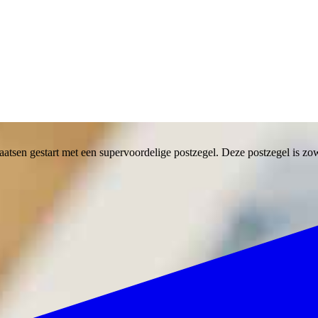
aatsen gestart met een super­voordelige post­zegel. Deze postzegel is zow