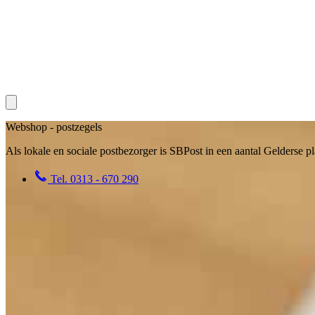
Webshop - postzegels
Als lokale en sociale post­bezorger is SBPost in een aantal Gelderse pl
Tel.
0313 - 670 290